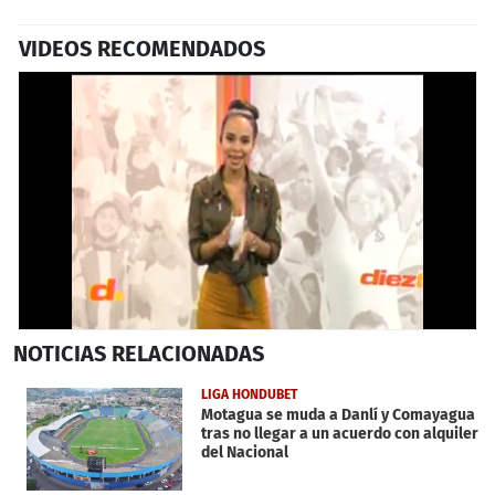
VIDEOS RECOMENDADOS
0
NOTICIAS
RELACIONADAS
seconds
of
42
LIGA HONDUBET
seconds
Motagua se muda a Danlí y Comayagua
tras no llegar a un acuerdo con alquiler
del Nacional