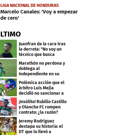
LIGA NACIONAL DE HONDURAS
Marcelo Canales: 'Voy a empezar
de cero'
ÚLTIMO
Juanfran da la cara tras
la derrota: "No soy un
técnico que busca
excusas"
Marathón no perdona y
doblega al
Independiente en su
bienvenida a primera
Polémica acción que el
árbitro Luis Mejía
decidió no sancionar a
Independiente
¡Insólito! Rubilio Castillo
y Olancho FC rompen
contrato: ¿la razón?
Jeremy Rodríguez
destapa su historia: el
DT que lo llevó a
Olimpia, ídolo y sus