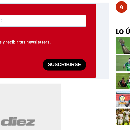
4
LO 
 y recibir tus newsletters.
SUSCRIBIRSE