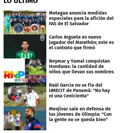
LO ÚLTIMO
1
minute,
3
Motagua anuncia medidas
seconds
especiales para la afición del
FAS de El Salvador
Carlos Argueta es nuevo
jugador del Marathón; este es
el contrato que firmó
Neymar y Yamal conquistan
Honduras: la cantidad de
niños que llevan sus nombres
Raúl García no se fía del
UMECIT de Panamá: "No hay
ni una Cenicienta"
Menjívar sale en defensa de
los jóvenes de Olimpia: "Con
la gente no se queda bien"