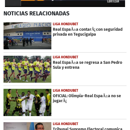
0
NOTICIAS
RELACIONADAS
seconds
of
6
LIGA HONDUBET
minutes,
Real EspaÃ±a contarÃ¡ con seguridad
5
privada en Tegucigalpa
seconds
LIGA HONDUBET
Real EspaÃ±a se regresa a San Pedro
Sula y entrena
LIGA HONDUBET
OFICIAL: Olimpia-Real EspaÃ±a no se
jugarÃ¡
LIGA HONDUBET
Tribunal Supremo Electoral comunica