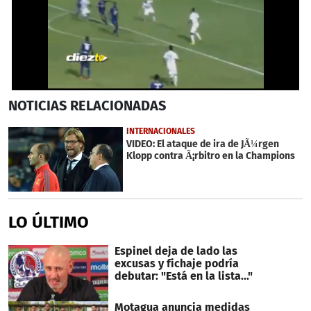
0
NOTICIAS
RELACIONADAS
seconds
of
27
INTERNACIONALES
seconds
VIDEO: El ataque de ira de JÃ¼rgen
Klopp contra Ã¡rbitro en la Champions
LO ÚLTIMO
Espinel deja de lado las
excusas y fichaje podría
debutar: "Está en la lista..."
Motagua anuncia medidas