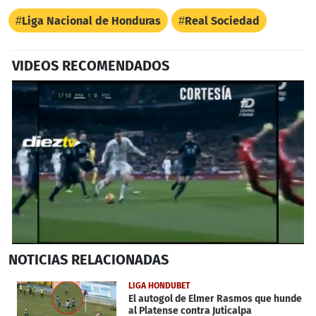
Liga Nacional de Honduras
Real Sociedad
VIDEOS RECOMENDADOS
0
NOTICIAS
RELACIONADAS
of
1
minute,
LIGA HONDUBET
23
El autogol de Elmer Rasmos que hunde
seconds
al Platense contra Juticalpa