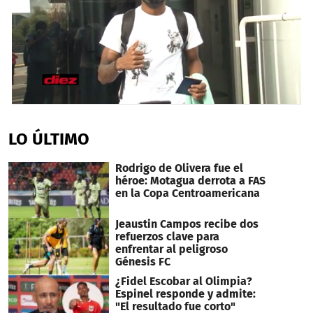
0
seconds
of
LO ÚLTIMO
54
seconds
Rodrigo de Olivera fue el
héroe: Motagua derrota a FAS
en la Copa Centroamericana
Jeaustin Campos recibe dos
refuerzos clave para
enfrentar al peligroso
Génesis FC
¿Fidel Escobar al Olimpia?
Espinel responde y admite:
"El resultado fue corto"