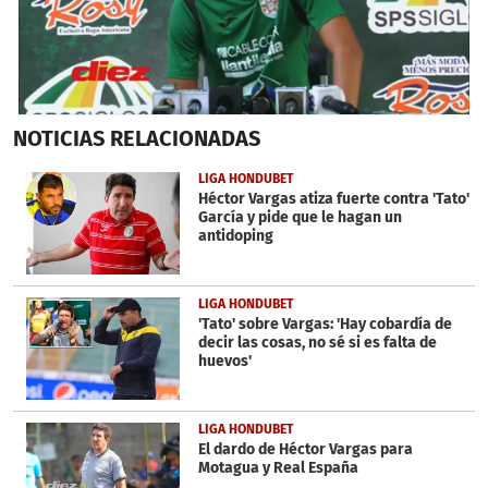
0
NOTICIAS
RELACIONADAS
seconds
of
2
LIGA HONDUBET
minutes,
Héctor Vargas atiza fuerte contra 'Tato'
24
García y pide que le hagan un
seconds
antidoping
LIGA HONDUBET
'Tato' sobre Vargas: 'Hay cobardía de
decir las cosas, no sé si es falta de
huevos'
LIGA HONDUBET
El dardo de Héctor Vargas para
Motagua y Real España