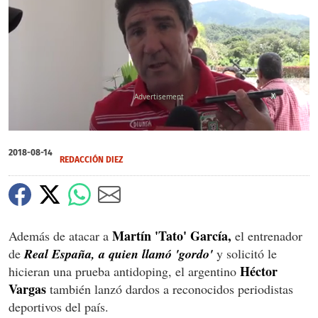
X
0
seconds
2018-08-14
of
REDACCIÓN DIEZ
0
seconds
Martín 'Tato' García,
Además de atacar a
el entrenador
de
Real España, a quien llamó 'gordo'
y solicitó le
Héctor
hicieran una prueba antidoping, el argentino
Vargas
también lanzó dardos a reconocidos periodistas
deportivos del país.