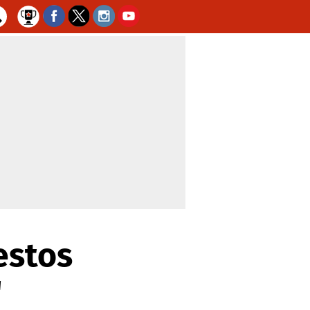
estos
'