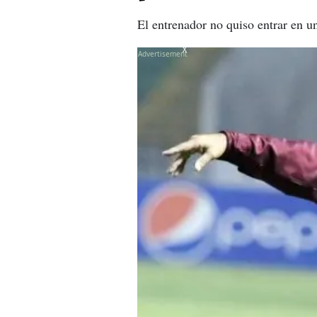
El entrenador no quiso entrar en u
X
X