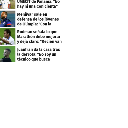
UMECIT de Panamá: "No
hay ni una Cenicienta"
Menjívar sale en
defensa de los jóvenes
de Olimpia: "Con la
gente no se queda bien"
Rudman señala lo que
Marathón debe mejorar
y deja claro: "Recién van
dos juegos"
Juanfran da la cara tras
la derrota: "No soy un
técnico que busca
excusas"