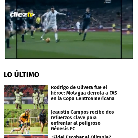
0
seconds
of
LO ÚLTIMO
1
minute,
23
Rodrigo de Olivera fue el
seconds
héroe: Motagua derrota a FAS
en la Copa Centroamericana
Jeaustin Campos recibe dos
refuerzos clave para
enfrentar al peligroso
Génesis FC
¿Fidel Escobar al Olimpia?