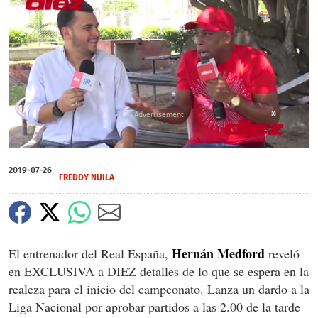
X
X
0
seconds
2019-07-26
of
FREDDY NUILA
0
seconds
Hernán Medford
El entrenador del Real España,
reveló
en EXCLUSIVA a DIEZ detalles de lo que se espera en la
realeza para el inicio del campeonato. Lanza un dardo a la
Liga Nacional por aprobar partidos a las 2.00 de la tarde