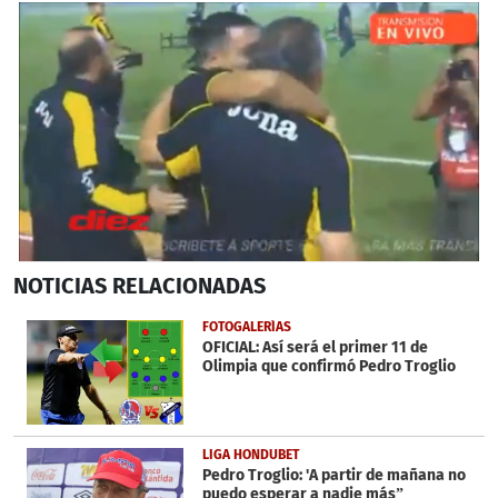
0
NOTICIAS
RELACIONADAS
seconds
of
3
FOTOGALERÍAS
minutes,
OFICIAL: Así será el primer 11 de
33
Olimpia que confirmó Pedro Troglio
seconds
LIGA HONDUBET
Pedro Troglio: 'A partir de mañana no
puedo esperar a nadie más”