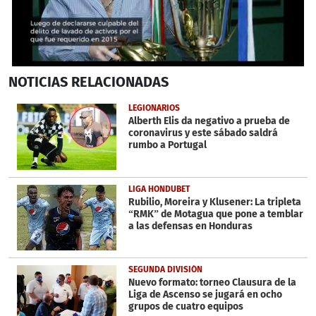
0
NOTICIAS
RELACIONADAS
seconds
of
1
LEGIONARIOS
minute,
Alberth Elis da negativo a prueba de
25
coronavirus y este sábado saldrá
seconds
rumbo a Portugal
LIGA HONDUBET
Rubilio, Moreira y Klusener: La tripleta
“RMK” de Motagua que pone a temblar
a las defensas en Honduras
SEGUNDA DIVISIÓN
Nuevo formato: torneo Clausura de la
Liga de Ascenso se jugará en ocho
grupos de cuatro equipos