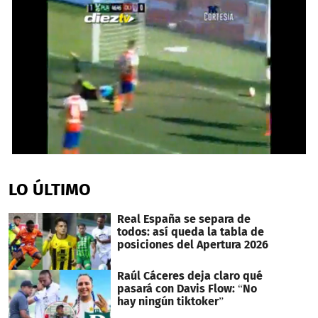
0
seconds
of
LO ÚLTIMO
42
seconds
Real España se separa de
todos: así queda la tabla de
posiciones del Apertura 2026
Raúl Cáceres deja claro qué
pasará con Davis Flow: “No
hay ningún tiktoker”