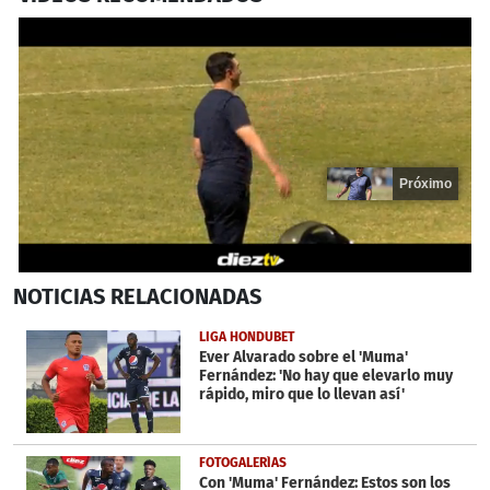
Próximo
0
NOTICIAS
RELACIONADAS
seconds
of
19
LIGA HONDUBET
seconds
Ever Alvarado sobre el 'Muma'
Fernández: 'No hay que elevarlo muy
rápido, miro que lo llevan así'
FOTOGALERÍAS
Con 'Muma' Fernández: Estos son los