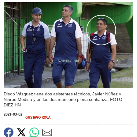
X
X
Diego Vázquez tiene dos asistentes técnicos, Javier Núñez y
Ninrod Medina y en los dos mantiene plena confianza. FOTO:
DIEZ.HN
2021-03-02
GUSTAVO ROCA