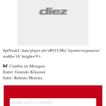
8ptNxah1' data-player-id='sR91UJKe' layout='responsive'
width='16' height='9'>
84'
Cambio en Motagua:
Entró: Gonzalo Klusener
Salió: Roberto Moreira