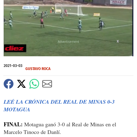
X
X
X
0
of
2021-03-03
36
GUSTAVO ROCA
seconds
LEÉ LA CRÓNICA DEL REAL DE MINAS 0-3
MOTAGUA
FINAL:
Motagua ganó 3-0 al Real de Minas en el
Marcelo Tinoco de Danlí.