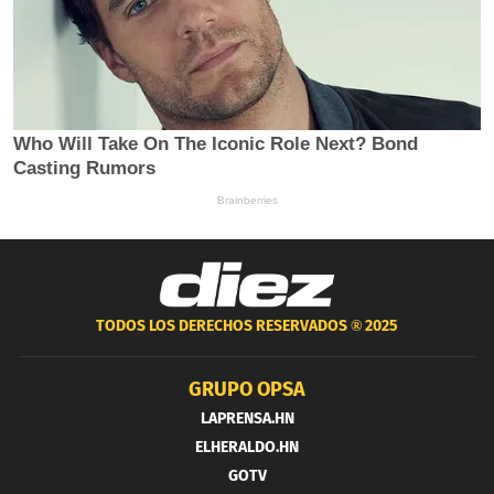
TODOS LOS DERECHOS RESERVADOS ®
2025
GRUPO OPSA
LAPRENSA.HN
ELHERALDO.HN
GOTV