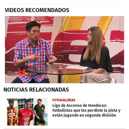
VIDEOS RECOMENDADOS
0
NOTICIAS
RELACIONADAS
seconds
of
50
FOTOGALERÍAS
seconds
Liga de Ascenso de Honduras:
Futbolistas que les perdiste la pista y
están jugando en segunda división