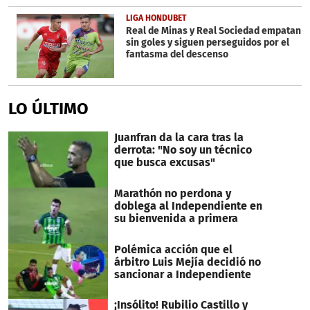
LIGA HONDUBET
Real de Minas y Real Sociedad empatan
sin goles y siguen perseguidos por el
fantasma del descenso
LO ÚLTIMO
Juanfran da la cara tras la
derrota: "No soy un técnico
que busca excusas"
Marathón no perdona y
doblega al Independiente en
su bienvenida a primera
Polémica acción que el
árbitro Luis Mejía decidió no
sancionar a Independiente
¡Insólito! Rubilio Castillo y