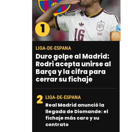
1
LIGA-DE-ESPANA
Duro golpe al Madrid:
Rodri acepta unirse al
Barça y la cifra para
cerrar su fichaje
2
LIGA-DE-ESPANA
Real Madrid anunció la
llegada de Diomande: el
fichaje más caro y su
contrato