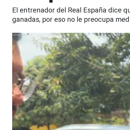
El entrenador del Real España dice qu
ganadas, por eso no le preocupa medi
X
X