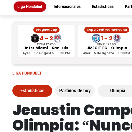
Liga Hondubet
Internacionales
Estadísticas
Par
Leagues Cup
Copa Centroamericana
4 - 2
1 - 2
FINALIZADO
FINALIZADO
Inter Miami - San Luis
UMECIT FC - Olimpia
Ayer
5 de agosto
5:30 PM
Ayer
5 de agosto
6:00 PM
LIGA HONDUBET
Estadísticas
Partidos de hoy
Olimpia
Jeaustin Campo
Olimpia: “Nunc