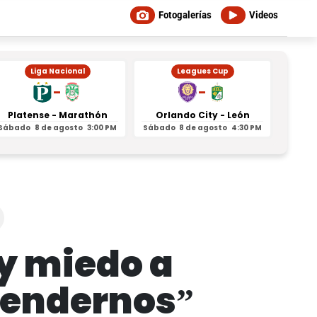
Fotogalerías
Videos
Liga Nacional
Leagues Cup
-
-
Platense - Marathón
Orlando City - León
Inter
Sábado
8 de agosto
3:00 PM
Sábado
8 de agosto
4:30 PM
Sábad
y miedo a
fendernos”