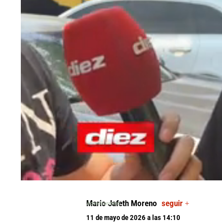
0
seconds
of
Mario Jafeth Moreno
seguir +
0
seconds
Volume
11 de mayo de 2026 a las 14:10