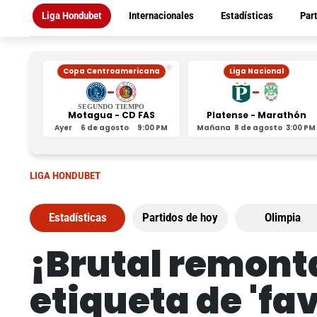
Liga Hondubet
Internacionales
Estadísticas
Par
Copa Centroamericana
Liga Nacional
-
-
SEGUNDO TIEMPO
Motagua - CD FAS
Platense - Marathón
Ayer
6 de agosto
9:00 PM
Mañana
8 de agosto
3:00 PM
LIGA HONDUBET
Estadísticas
Partidos de hoy
Olimpia
¡Brutal remont
etiqueta de 'fav