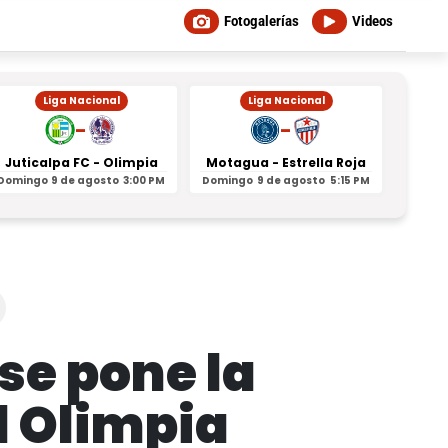
Fotogalerías
Videos
Liga Nacional
Liga Nacional
-
-
Juticalpa FC - Olimpia
Motagua - Estrella Roja
Indepe
Domingo
9 de agosto
3:00 PM
Domingo
9 de agosto
5:15 PM
Domin
se pone la
al Olimpia