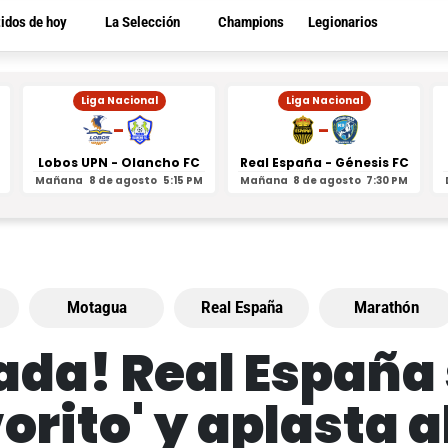
tidos de hoy
La Selección
Champions
Legionarios
Liga Nacional
Liga Nacional
-
-
Lobos UPN - Olancho FC
Real España - Génesis FC
Mañana
8 de agosto
5:15 PM
Mañana
8 de agosto
7:30 PM
Motagua
Real España
Marathón
ada! Real España 
orito' y aplasta 