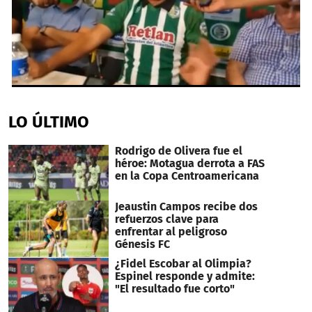
0
seconds
of
LO ÚLTIMO
1
minute,
57
Rodrigo de Olivera fue el
seconds
héroe: Motagua derrota a FAS
en la Copa Centroamericana
Jeaustin Campos recibe dos
refuerzos clave para
enfrentar al peligroso
Génesis FC
¿Fidel Escobar al Olimpia?
Espinel responde y admite:
"El resultado fue corto"