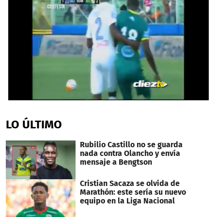
0
seconds
of
LO ÚLTIMO
1
minute,
30
Rubilio Castillo no se guarda
seconds
nada contra Olancho y envía
mensaje a Bengtson
Cristian Sacaza se olvida de
Marathón: este sería su nuevo
equipo en la Liga Nacional