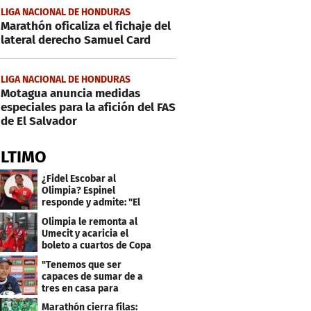
LIGA NACIONAL DE HONDURAS
Marathón oficaliza el fichaje del
lateral derecho Samuel Card
LIGA NACIONAL DE HONDURAS
Motagua anuncia medidas
especiales para la afición del FAS
de El Salvador
ÚLTIMO
¿Fidel Escobar al
Olimpia? Espinel
responde y admite: "El
resultado fue corto"
Olimpia le remonta al
Umecit y acaricia el
boleto a cuartos de Copa
Centroamericana
"Tenemos que ser
capaces de sumar de a
tres en casa para
asegurar la
Marathón cierra filas: