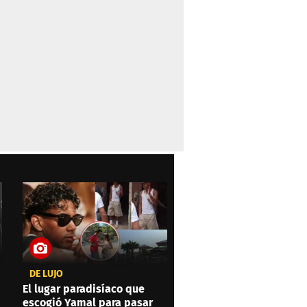
DE LUJO
El lugar paradisíaco que
escogió Yamal para pasar