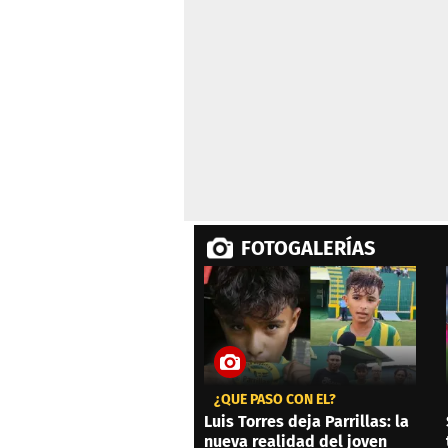
seconds
Volume
0%
FOTOGALERÍAS
¿QUÉ PASÓ CON ÉL?
Luis Torres deja Parrillas: la
nueva realidad del joven