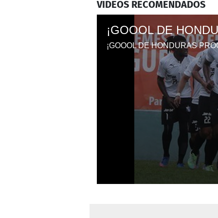
VIDEOS RECOMENDADOS
0
seconds
of
44