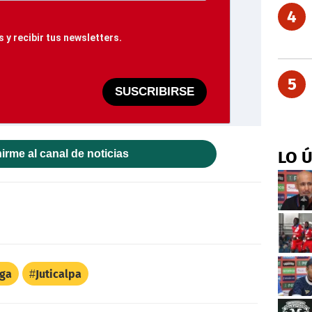
4
 y recibir tus newsletters.
5
SUSCRIBIRSE
irme al canal de noticias
LO 
iga
Juticalpa