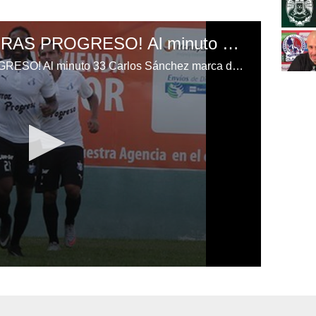
¡GOOOL DE HONDURAS PROGRESO! Al minuto 33 Carlos Sánchez marca de penal. Juticalpa 0-3 Honduras Progreso.
¡GOOOL DE HONDURAS PROGRESO! Al minuto 33 Carlos Sánchez marca de penal. Juticalpa 0-3 Honduras Progreso.