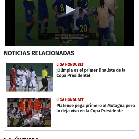
0
NOTICIAS
RELACIONADAS
seconds
of
1
LIGA HONDUBET
minute,
¡Olimpia es el primer finalista de la
52
Copa Presidente!
seconds
LIGA HONDUBET
Platense pega primero al Motagua pero
lo deja vivo en la Copa Presidente