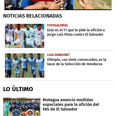
0
NOTICIAS
RELACIONADAS
seconds
of
29
FOTOGALERÍAS
seconds
Este es el 11 que le pide la afición a
Jorge Luis Pinto contra El Salvador
LIGA HONDUBET
Olimpia, con siete convocados, es la
base de la Selección de Honduras
LO ÚLTIMO
Motagua anuncia medidas
especiales para la afición del
FAS de El Salvador