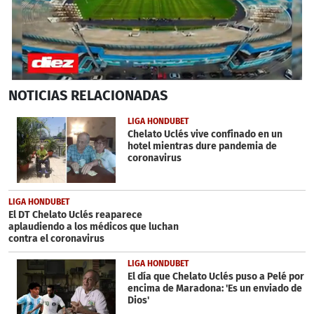
0
NOTICIAS
RELACIONADAS
seconds
of
2
LIGA HONDUBET
minutes,
Chelato Uclés vive confinado en un
51
hotel mientras dure pandemia de
seconds
coronavirus
LIGA HONDUBET
El DT Chelato Uclés reaparece
aplaudiendo a los médicos que luchan
contra el coronavirus
LIGA HONDUBET
El día que Chelato Uclés puso a Pelé por
encima de Maradona: 'Es un enviado de
Dios'