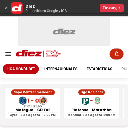
Diez
×
Descargar
Disponible en Google y IOS
LIGA HONDUBET
INTERNACIONALES
ESTADÍSTICAS
PAR
Copa Centroamericana
Liga Nacional
1 - 0
-
FINALIZADO
Motagua - CD FAS
Platense - Marathón
Ayer
6 de agosto
9:00 PM
Mañana
8 de agosto
3:00 PM