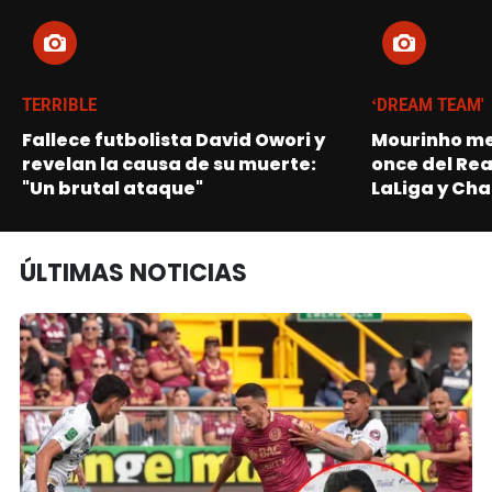
TERRIBLE
‘DREAM TEAM'
Fallece futbolista David Owori y
Mourinho me
revelan la causa de su muerte:
once del Re
"Un brutal ataque"
LaLiga y Ch
ÚLTIMAS NOTICIAS