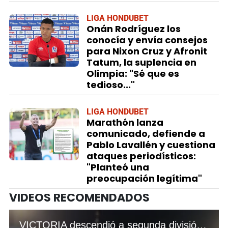
LIGA HONDUBET
Onán Rodríguez los
conocía y envía consejos
para Nixon Cruz y Afronit
Tatum, la suplencia en
Olimpia: "Sé que es
tedioso..."
LIGA HONDUBET
Marathón lanza
comunicado, defiende a
Pablo Lavallén y cuestiona
ataques periodísticos:
"Planteó una
preocupación legítima"
VIDEOS RECOMENDADOS
VICTORIA descendió a segunda división, la tristeza de los jugadores y de la afición ceibeña