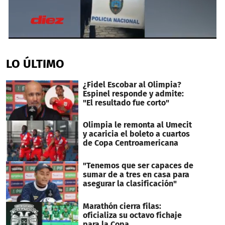
0
seconds
of
LO ÚLTIMO
29
seconds
¿Fidel Escobar al Olimpia?
Espinel responde y admite:
"El resultado fue corto"
Olimpia le remonta al Umecit
y acaricia el boleto a cuartos
de Copa Centroamericana
"Tenemos que ser capaces de
sumar de a tres en casa para
asegurar la clasificación"
Marathón cierra filas:
oficializa su octavo fichaje
para la Copa