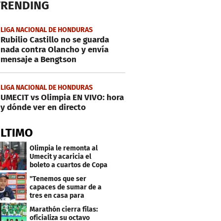
TRENDING
LIGA NACIONAL DE HONDURAS
Rubilio Castillo no se guarda
nada contra Olancho y envía
mensaje a Bengtson
LIGA NACIONAL DE HONDURAS
UMECIT vs Olimpia EN VIVO: hora
y dónde ver en directo
ÚLTIMO
Olimpia le remonta al
Umecit y acaricia el
boleto a cuartos de Copa
Centroamericana
"Tenemos que ser
capaces de sumar de a
tres en casa para
asegurar la
Marathón cierra filas:
clasificación"
oficializa su octavo