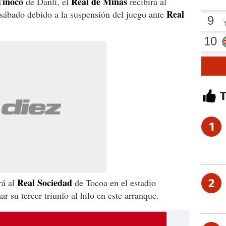
Tinoco
Real de Minas
de Danlí, el
recibirá al
Real
l sábado debido a la suspensión del juego ante
1
Real Sociedad
2
rá al
de Tocoa en el estadio
r su tercer triunfo al hilo en este arranque.