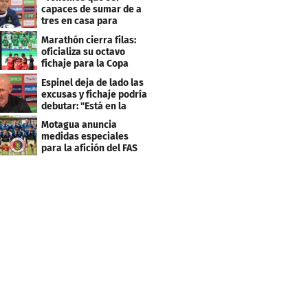
capaces de sumar de a
tres en casa para
asegurar la
Marathón cierra filas:
clasificación"
oficializa su octavo
fichaje para la Copa
Centroamericana
Espinel deja de lado las
excusas y fichaje podría
debutar: "Está en la
lista..."
Motagua anuncia
medidas especiales
para la afición del FAS
de El Salvador