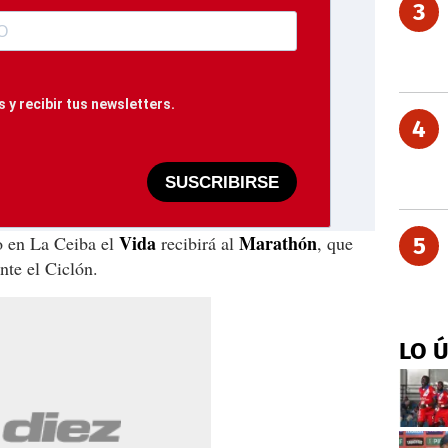
3
 y recibir tus newsletters.
4
SUSCRIBIRSE
Vida
Marathón
o en La Ceiba el
recibirá al
, que
5
ante el Ciclón.
LO 