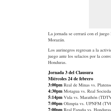
La jornada se cerrará con el jueg
Morazán.
Los aurinegros regresan a la activi
juego ante los selacios por la conv
Honduras.
Jornada 3 del Clausura
Miércoles 24 de febrero
3:00pm
Real de Minas vs. Platens
4:30pm
Motagua vs. Real Socied
5:14pm
Vida vs. Marathón (TDTV
7:00pm
Olimpia vs. UPNFM (TV
7:00pm
Real España vs. Honduras 