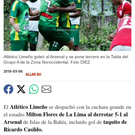
X
X
Atlético Limeño goleó al Arsenal y se pone tercero en la Tabla del
Grupo A de la Zona Noroccidental. Foto DIEZ
2016-03-06
ALLAN BU
Atlético Limeño
El
se despachó con la cuchara grande en
Milton Flores de La Lima al derrotar 5-1 al
el estadio
Arsenal
taquito de
de Islas de la Bahía, incluido gol de
Ricardo Casildo.