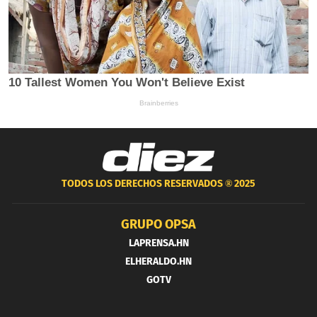
TODOS LOS DERECHOS RESERVADOS ®
2025
GRUPO OPSA
LAPRENSA.HN
ELHERALDO.HN
GOTV