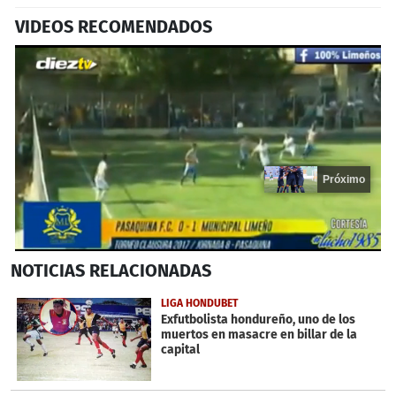
VIDEOS RECOMENDADOS
Próximo
0
NOTICIAS
RELACIONADAS
seconds
of
19
LIGA HONDUBET
seconds
Exfutbolista hondureño, uno de los
muertos en masacre en billar de la
capital