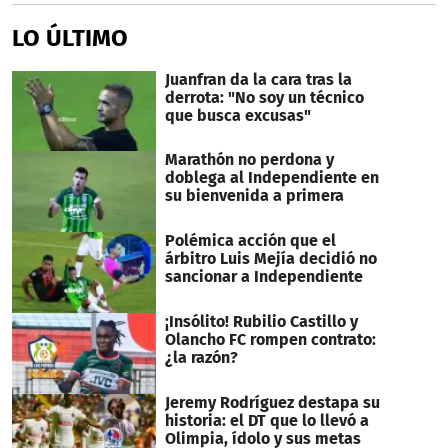
LO ÚLTIMO
Juanfran da la cara tras la
derrota: "No soy un técnico
que busca excusas"
Marathón no perdona y
doblega al Independiente en
su bienvenida a primera
Polémica acción que el
árbitro Luis Mejía decidió no
sancionar a Independiente
¡Insólito! Rubilio Castillo y
Olancho FC rompen contrato:
¿la razón?
Jeremy Rodríguez destapa su
historia: el DT que lo llevó a
Olimpia, ídolo y sus metas