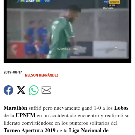
X
X
X
X
0
of
2019-08-17
1
NELSON HERNÁNDEZ
minute,
32
seconds
Marathón
Lobos
sufrió pero nuevamente ganó 1-0 a los
UPNFM
de la
en un accidentado encuentro y reafirmó su
liderato convirtiéndose en los punteros solitarios del
Torneo Apertura 2019
Liga Nacional de
de la