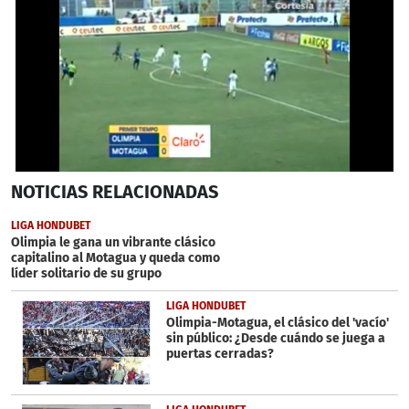
0
NOTICIAS
RELACIONADAS
seconds
of
1
LIGA HONDUBET
minute,
Olimpia le gana un vibrante clásico
15
capitalino al Motagua y queda como
seconds
líder solitario de su grupo
LIGA HONDUBET
Olimpia-Motagua, el clásico del 'vacío'
sin público: ¿Desde cuándo se juega a
puertas cerradas?