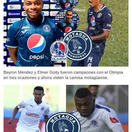
X
X
X
Bayron Méndez y Elmer Güity fueron campeones con el Olimpia
en tres ocasiones y ahora visten la camisa motagüense.