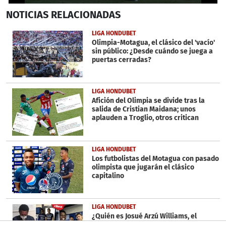
0
NOTICIAS
RELACIONADAS
seconds
of
1
LIGA HONDUBET
minute,
Olimpia-Motagua, el clásico del 'vacío'
15
sin público: ¿Desde cuándo se juega a
seconds
puertas cerradas?
LIGA HONDUBET
Afición del Olimpia se divide tras la
salida de Cristian Maidana; unos
aplauden a Troglio, otros critican
LIGA HONDUBET
Los futbolistas del Motagua con pasado
olimpista que jugarán el clásico
capitalino
LIGA HONDUBET
¿Quién es Josué Arzú Williams, el
delantero de 22 años que fichó Diego