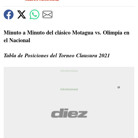
Minuto a Minuto del clásico Motagua vs. Olimpia en
el Nacional
Tabla de Posiciones del Torneo Clausura 2021
X
X
X
X
X
X