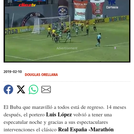
X
X
X
0
of
2019-02-10
32
DOUGLAS ORELLANA
seconds
El Buba que maravilló a todos está de regreso. 14 meses
Luis López
después, el portero
volvió a tener una
especatular noche y gracias a sus espectaculares
Real España -Marathón
intervenciones el clásico