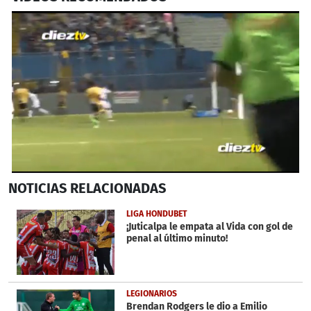
0
NOTICIAS
RELACIONADAS
seconds
of
52
LIGA HONDUBET
seconds
¡Juticalpa le empata al Vida con gol de
penal al último minuto!
LEGIONARIOS
Brendan Rodgers le dio a Emilio