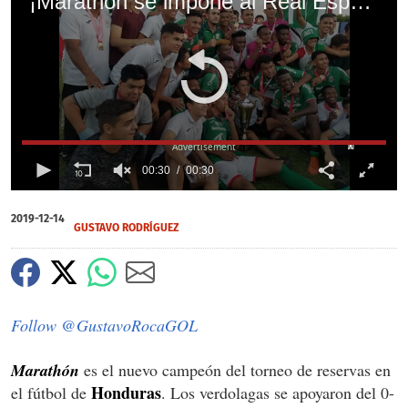
¡Marathón se impone al Real España y se corona campeón del torneo de reservas!
X
X
00:30
00:30
0
of
2019-12-14
30
GUSTAVO RODRÍGUEZ
seconds
Follow @GustavoRocaGOL
Marathón
es el nuevo campeón del torneo de reservas en
Honduras
el fútbol de
. Los verdolagas se apoyaron del 0-