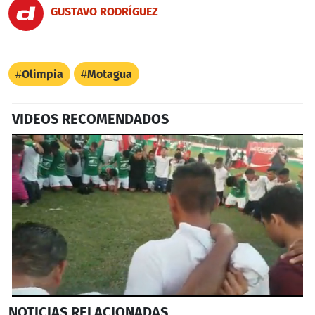
GUSTAVO RODRÍGUEZ
Olimpia
Motagua
VIDEOS RECOMENDADOS
0
NOTICIAS
RELACIONADAS
seconds