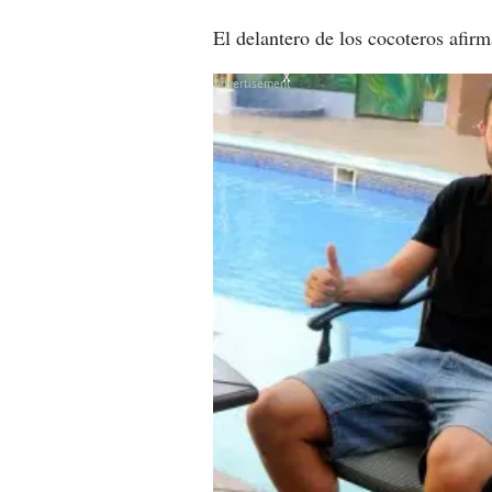
El delantero de los cocoteros afir
X
X
X
X
X