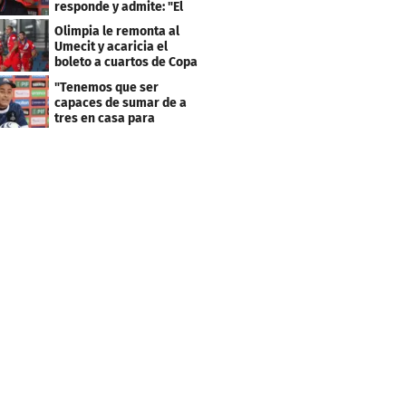
responde y admite: "El
resultado fue corto"
Olimpia le remonta al
Umecit y acaricia el
boleto a cuartos de Copa
Centroamericana
"Tenemos que ser
capaces de sumar de a
tres en casa para
asegurar la
clasificación"