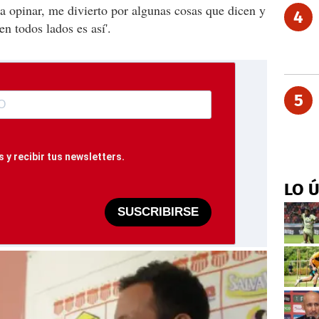
a opinar, me divierto por algunas cosas que dicen y
4
en todos lados es así'.
5
 y recibir tus newsletters.
LO 
SUSCRIBIRSE