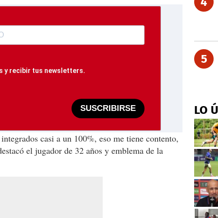
4
5
 y recibir tus newsletters.
LO 
SUSCRIBIRSE
 integrados casi a un 100%, eso me tiene contento,
destacó el jugador de 32 años y emblema de la