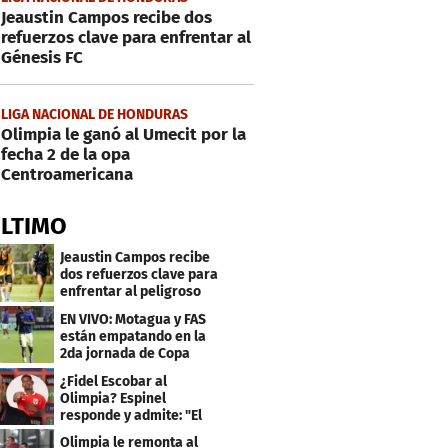
Jeaustin Campos recibe dos
refuerzos clave para enfrentar al
Génesis FC
LIGA NACIONAL DE HONDURAS
Olimpia le ganó al Umecit por la
fecha 2 de la opa
Centroamericana
ÚLTIMO
Jeaustin Campos recibe
dos refuerzos clave para
enfrentar al peligroso
Génesis FC
EN VIVO: Motagua y FAS
están empatando en la
2da jornada de Copa
Centroamericana
¿Fidel Escobar al
Olimpia? Espinel
responde y admite: "El
resultado fue corto"
Olimpia le remonta al