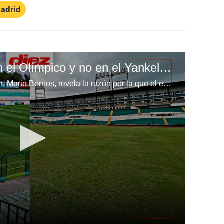
Madrid
¿Por qué se jugará en el Olímpico y no en el Yankel? Mario Berríos responde
El director deportivo de Marathón, Mario Berríos, revela la razón por la que el equipo decidió jugar la Gran Final de ida de Liga Nacional en el Estadio Olímpico Metropolitano.