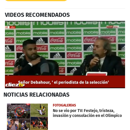
VIDEOS RECOMENDADOS
0
NOTICIAS
RELACIONADAS
seconds
of
45
FOTOGALERÍAS
seconds
No se vio por TV: Festejo, tristeza,
invasión y consolación en el Olímpico