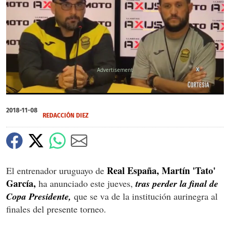
X
0
of
2018-11-08
2
REDACCIÓN DIEZ
minutes,
9
seconds
Real España, Martín 'Tato'
El entrenador uruguayo de
García,
ha anunciado este jueves,
tras perder la final de
Copa Presidente,
que se va de la institución aurinegra al
finales del presente torneo.