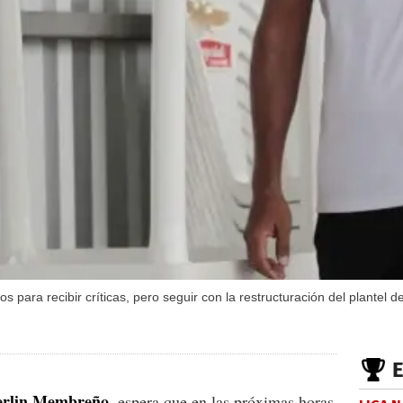
 para recibir críticas, pero seguir con la restructuración del plantel 
erlin Membreño
, espera que en las próximas horas