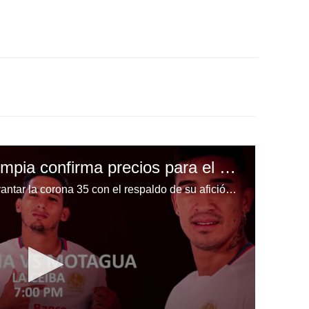
¡Fiesta Merengue! Olimpia confirma precios para el partido de la gran final ante Motagua en el estadio Ceibeño
El conjunto merengue quiere levantar la corona 35 con el respaldo de su afición en la ciudad de La Ceiba y así confirmó la boletería.