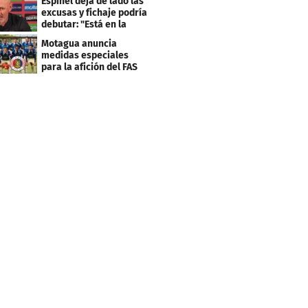
Espinel deja de lado las
excusas y fichaje podría
debutar: "Está en la
lista..."
Motagua anuncia
medidas especiales
para la afición del FAS
de El Salvador