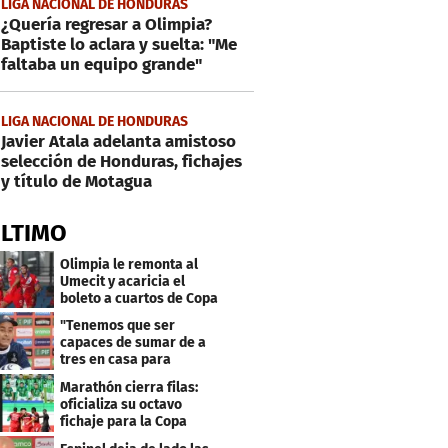
LIGA NACIONAL DE HONDURAS
¿Quería regresar a Olimpia?
Baptiste lo aclara y suelta: "Me
faltaba un equipo grande"
LIGA NACIONAL DE HONDURAS
Javier Atala adelanta amistoso
selección de Honduras, fichajes
y título de Motagua
ÚLTIMO
Olimpia le remonta al
Umecit y acaricia el
boleto a cuartos de Copa
Centroamericana
"Tenemos que ser
capaces de sumar de a
tres en casa para
asegurar la
Marathón cierra filas:
clasificación"
oficializa su octavo
fichaje para la Copa
Centroamericana