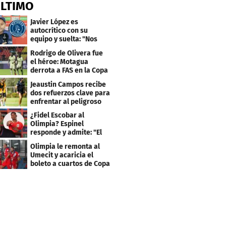
ÚLTIMO
Javier López es
autocrítico con su
equipo y suelta: "Nos
costó muchísimo..."
Rodrigo de Olivera fue
el héroe: Motagua
derrota a FAS en la Copa
Centroamericana
Jeaustin Campos recibe
dos refuerzos clave para
enfrentar al peligroso
Génesis FC
¿Fidel Escobar al
Olimpia? Espinel
responde y admite: "El
resultado fue corto"
Olimpia le remonta al
Umecit y acaricia el
boleto a cuartos de Copa
Centroamericana