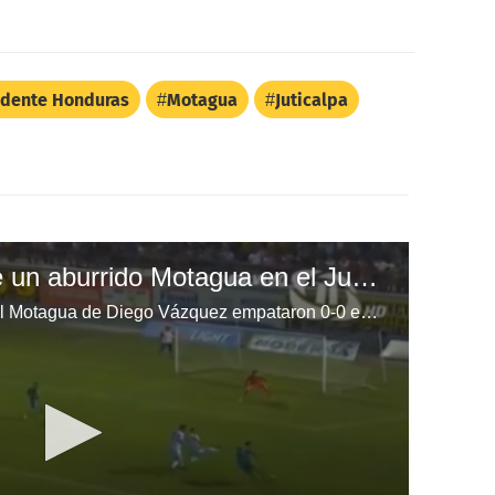
idente Honduras
Motagua
Juticalpa
Juticalpa empata ante un aburrido Motagua en el Juan Ramón Brevé
El Juticalpa de Jorge Pineda y el Motagua de Diego Vázquez empataron 0-0 en el estadio Juan Ramón Brevé de Olancho por la jornada 6.