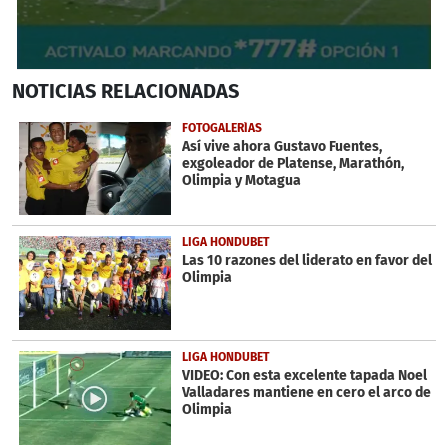
0
NOTICIAS
RELACIONADAS
seconds
of
33
FOTOGALERÍAS
seconds
Así vive ahora Gustavo Fuentes,
exgoleador de Platense, Marathón,
Olimpia y Motagua
LIGA HONDUBET
Las 10 razones del liderato en favor del
Olimpia
LIGA HONDUBET
VIDEO: Con esta excelente tapada Noel
Valladares mantiene en cero el arco de
Olimpia