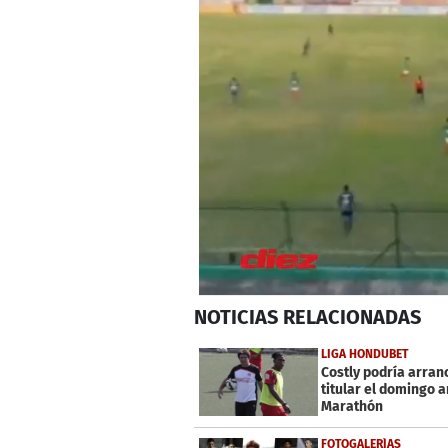
0
NOTICIAS
RELACIONADAS
seconds
of
1
LIGA HONDUBET
minute,
Costly podría arran
10
titular el domingo a
seconds
Volume
Marathón
0%
FOTOGALERÍAS