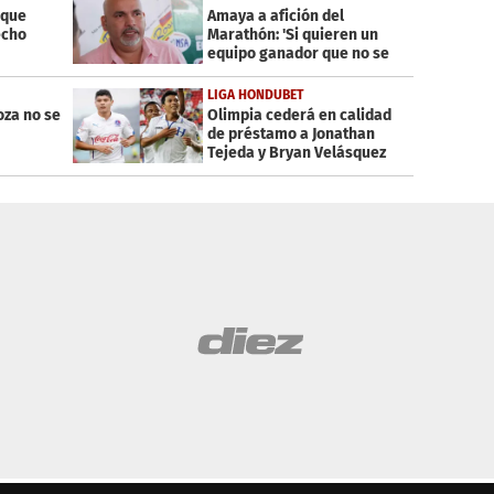
 que
Amaya a afición del
echo
Marathón: 'Si quieren un
equipo ganador que no se
queden en casa'
LIGA HONDUBET
oza no se
Olimpia cederá en calidad
de préstamo a Jonathan
Tejeda y Bryan Velásquez