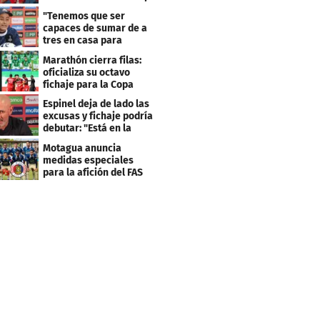
Centroamericana
"Tenemos que ser
capaces de sumar de a
tres en casa para
asegurar la
Marathón cierra filas:
clasificación"
oficializa su octavo
fichaje para la Copa
Centroamericana
Espinel deja de lado las
excusas y fichaje podría
debutar: "Está en la
lista..."
Motagua anuncia
medidas especiales
para la afición del FAS
de El Salvador