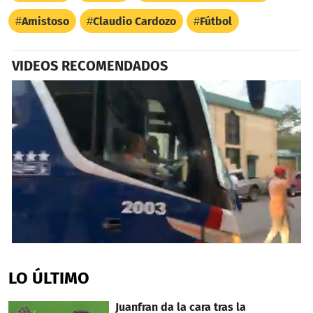
Amistoso
Claudio Cardozo
Fútbol
VIDEOS RECOMENDADOS
0
seconds
of
LO ÚLTIMO
4
minutes,
9
Juanfran da la cara tras la