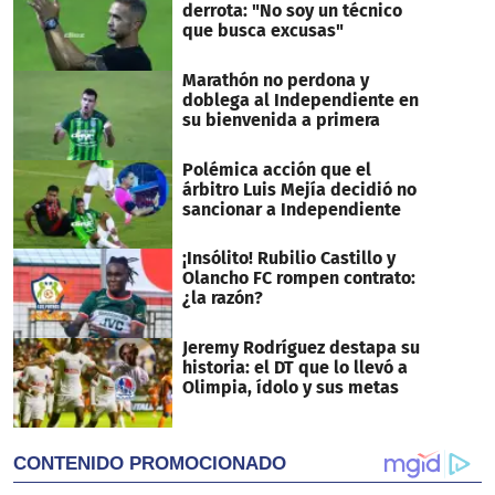
seconds
derrota: "No soy un técnico
que busca excusas"
Marathón no perdona y
doblega al Independiente en
su bienvenida a primera
Polémica acción que el
árbitro Luis Mejía decidió no
sancionar a Independiente
¡Insólito! Rubilio Castillo y
Olancho FC rompen contrato:
¿la razón?
Jeremy Rodríguez destapa su
historia: el DT que lo llevó a
Olimpia, ídolo y sus metas