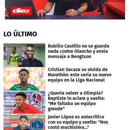
0
seconds
of
LO ÚLTIMO
4
minutes,
51
Rubilio Castillo no se guarda
seconds
nada contra Olancho y envía
mensaje a Bengtson
Cristian Sacaza se olvida de
Marathón: este sería su nuevo
equipo en la Liga Nacional
¿Quería volver a Olimpia?
Baptiste lo aclara y suelta:
"Me faltaba un equipo
grande"
Javier López es autocrítico
con su equipo y suelta: "Nos
costó muchísimo..."