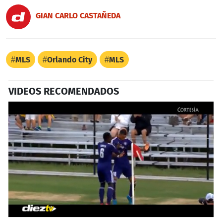
GIAN CARLO CASTAÑEDA
MLS
Orlando City
MLS
VIDEOS RECOMENDADOS
0