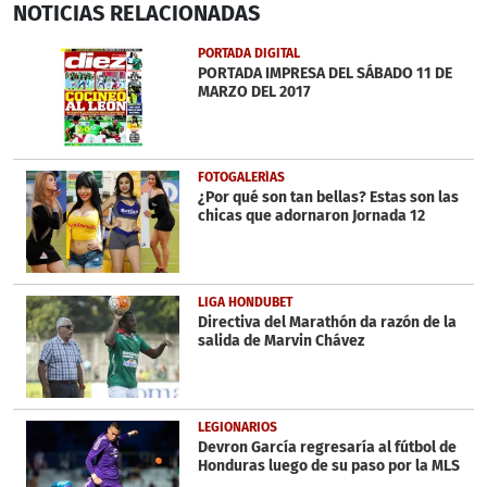
NOTICIAS
RELACIONADAS
seconds
of
34
PORTADA DIGITAL
seconds
PORTADA IMPRESA DEL SÁBADO 11 DE
MARZO DEL 2017
FOTOGALERÍAS
¿Por qué son tan bellas? Estas son las
chicas que adornaron Jornada 12
LIGA HONDUBET
Directiva del Marathón da razón de la
salida de Marvin Chávez
LEGIONARIOS
Devron García regresaría al fútbol de
Honduras luego de su paso por la MLS