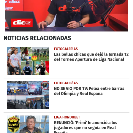
0
NOTICIAS
RELACIONADAS
seconds
of
4
FOTOGALERÍAS
minutes,
Las bellas chicas que dejó la Jornada 12
51
del Torneo Apertura de Liga Nacional
seconds
FOTOGALERÍAS
NO SE VIO POR TV: Pelea entre barras
del Olimpia y Real España
LIGA HONDUBET
RENUNCIÓ: 'Primi' le anunció a los
jugadores que no seguía en Real
España