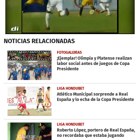
0
NOTICIAS
RELACIONADAS
seconds
of
23
FOTOGALERÍAS
seconds
¡Ejemplar! Olimpia y Platense realizan
labor social antes de juegos de Copa
Presidente
LIGA HONDUBET
Atlético Municipal sorprende a Real
España y lo echa de la Copa Presidente
LIGA HONDUBET
Roberto López, portero de Real España,
no recordaba que estaba jugando