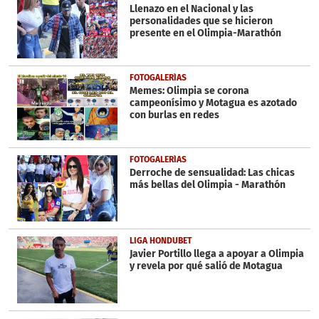
minutes,
Llenazo en el Nacional y las
7
personalidades que se hicieron
seconds
presente en el Olimpia-Marathón
FOTOGALERÍAS
Memes: Olimpia se corona
campeonísimo y Motagua es azotado
con burlas en redes
FOTOGALERÍAS
Derroche de sensualidad: Las chicas
más bellas del Olimpia - Marathón
LIGA HONDUBET
Javier Portillo llega a apoyar a Olimpia
y revela por qué salió de Motagua