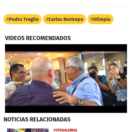
Pedro Troglio
Carlos Restrepo
Olimpia
VIDEOS RECOMENDADOS
0
NOTICIAS
RELACIONADAS
seconds
of
2
FOTOGALERÍAS