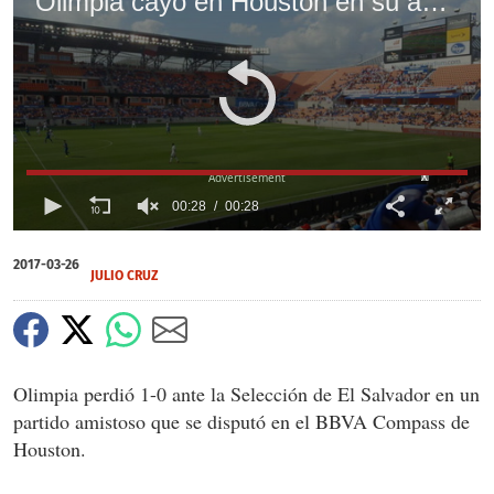
Olimpia cayó en Houston en su amistoso contra selección de El Salvador
X
X
X
00:28
00:28
0
seconds
2017-03-26
of
JULIO CRUZ
0
seconds
Olimpia perdió 1-0 ante la Selección de El Salvador en un
partido amistoso que se disputó en el BBVA Compass de
Houston.