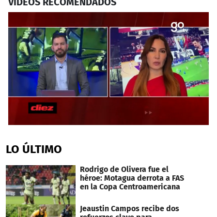
VIDEOS RECOMENDADOS
0
seconds
of
LO ÚLTIMO
13
minutes,
37
Rodrigo de Olivera fue el
seconds
héroe: Motagua derrota a FAS
en la Copa Centroamericana
Jeaustin Campos recibe dos