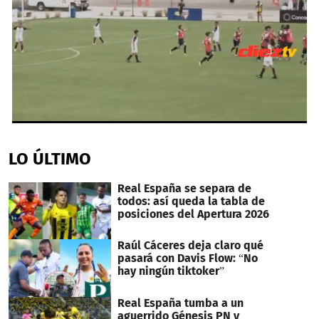
0
seconds
of
LO ÚLTIMO
1
minute,
30
Real España se separa de
seconds
todos: así queda la tabla de
posiciones del Apertura 2026
Raúl Cáceres deja claro qué
pasará con Davis Flow: “No
hay ningún tiktoker”
Real España tumba a un
aguerrido Génesis PN y