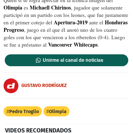
Quien sí se logra apreciar en la icónica imagen del
Olimpia
Michaell
Chirinos
es
, jugador que solamente
participó en un partido con los leones, que fue justamente
Apertura-2019
Honduras
en el primer cotejo del
ante el
Progreso
, juego en el que él anotó uno de los cuatro
goles con los que vencieron a los ribereños (0-4). Luego
Vancouver
Whitecaps
se fue a préstamo al
.
Unirme al canal de noticias
GUSTAVO RODRÍGUEZ
Pedro Troglio
Olimpia
VIDEOS RECOMENDADOS