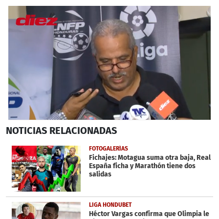
0
NOTICIAS
RELACIONADAS
seconds
of
1
FOTOGALERÍAS
minute,
Fichajes: Motagua suma otra baja, Real
32
España ficha y Marathón tiene dos
seconds
salidas
LIGA HONDUBET
Héctor Vargas confirma que Olimpia le