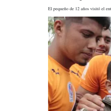
El pequeño de 12 años visitó el en
X
X
X