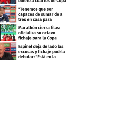
boleto a cuartos de Copa
Centroamericana
"Tenemos que ser
capaces de sumar de a
tres en casa para
asegurar la
Marathón cierra filas:
clasificación"
oficializa su octavo
fichaje para la Copa
Centroamericana
Espinel deja de lado las
excusas y fichaje podría
debutar: "Está en la
lista..."